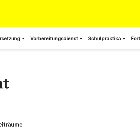
rsetzung
Vorbereitungsdienst
Schulpraktika
For
ht
eiträume