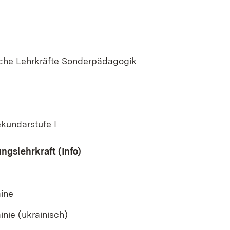
ische Lehrkräfte Sonderpädagogik
ekundarstufe I
ngslehrkraft (Info)
aine
nie (ukrainisch)