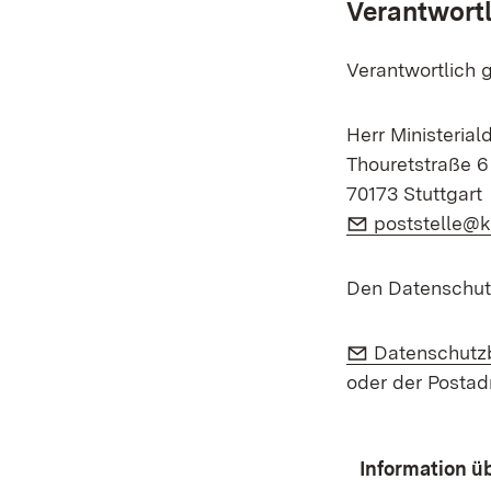
Verantwort
Verantwortlich g
Herr Ministerial
Thouretstraße 6
70173 Stuttgart
E-Mail:
poststelle@k
Den Datenschutz
E-Mail:
Datenschutz
oder der Postad
Information ü