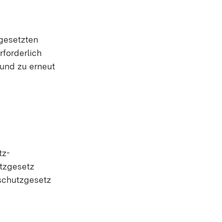
gesetzten
forderlich
 und zu erneut
tz-
tzgesetz
schutzgesetz