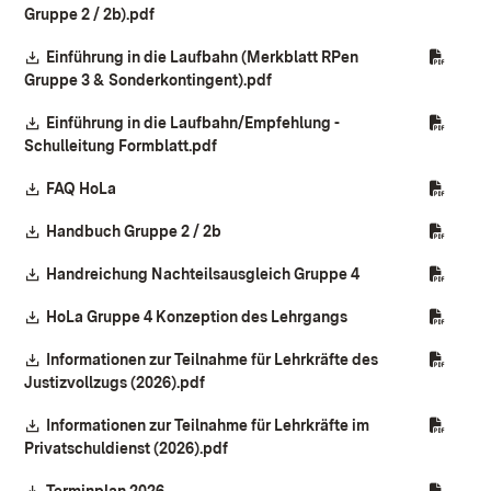
(Öffnet in neuem Fenster)
Gruppe 2 / 2b).pdf
Download:
Einführung in die Laufbahn (Merkblatt RPen
(Öffnet in neuem Fenster)
Gruppe 3 & Sonderkontingent).pdf
Download:
Einführung in die Laufbahn/Empfehlung -
(Öffnet in neuem Fenster)
Schulleitung Formblatt.pdf
Download:
(Öffnet in neuem Fenster)
FAQ HoLa
Download:
(Öffnet in neuem Fenster)
Handbuch Gruppe 2 / 2b
Download:
(Öffnet in neuem F
Handreichung Nachteilsausgleich Gruppe 4
Download:
(Öffnet in neuem Fe
HoLa Gruppe 4 Konzeption des Lehrgangs
Download:
Informationen zur Teilnahme für Lehrkräfte des
(Öffnet in neuem Fenster)
Justizvollzugs (2026).pdf
Download:
Informationen zur Teilnahme für Lehrkräfte im
(Öffnet in neuem Fenster)
Privatschuldienst (2026).pdf
Download:
(Öffnet in neuem Fenster)