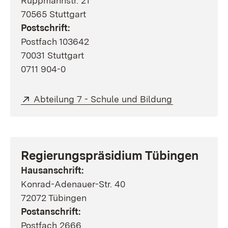
Ruppmannstr. 21
70565 Stuttgart
Postschrift:
Postfach 103642
70031 Stuttgart
0711 904-0
Extern:
(Öffnet in ne
Abteilung 7 - Schule und Bildung
Regierungspräsidium Tübingen
Hausanschrift:
Konrad-Adenauer-Str. 40
72072 Tübingen
Postanschrift:
Postfach 2666