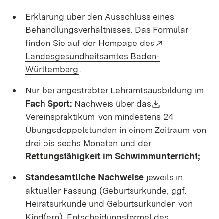
Erklärung über den Ausschluss eines
Behandlungsverhältnisses. Das Formular
Extern:
finden Sie auf der Hompage des
Landesgesundheitsamtes Baden-
(Öffnet in neuem Fenster)
Württemberg
.
Nur bei angestrebter Lehramtsausbildung im
Download:
Fach Sport:
Nachweis über das
(Öffnet in neuem Fenster)
Vereinspraktikum
von mindestens 24
Übungsdoppelstunden in einem Zeitraum von
drei bis sechs Monaten und der
Rettungsfähigkeit im Schwimmunterricht;
Standesamtliche Nachweise
jeweils in
aktueller Fassung (Geburtsurkunde, ggf.
Heiratsurkunde und Geburtsurkunden von
Kind(ern), Entscheidungsformel des