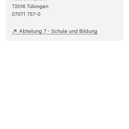
72016 Tübingen
07071 757-0
Extern:
(Öffnet in ne
Abteilung 7 - Schule und Bildung