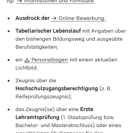
Vgl.
Informationen und Formulare
Ausdruck der
Online-Bewerbung
;
Tabellarischer Lebenslauf
mit Angaben über
den bisherigen Bildungsweg und ausgeübte
Berufstätigkeiten;
Download:
(Öffnet in neuem Fenster)
ein
Personalbogen
mit einem aktuellen
Lichtbild;
Zeugnis über die
Hochschulzugangsberechtigung
(z. B.
Reifeprüfungszeugnis);
das Zeugnis(se) über eine
Erste
Lehramtsprüfung
(1. Staatsprüfung bzw.
Bachelor- und Masterabschluss) oder eines