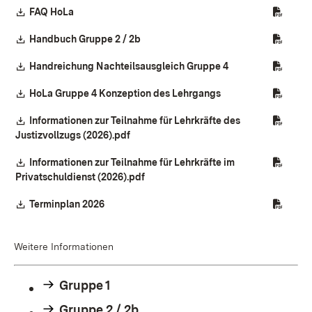
Download:
(Öffnet in neuem Fenster)
FAQ HoLa
Download:
(Öffnet in neuem Fenster)
Handbuch Gruppe 2 / 2b
Download:
(Öffnet in neuem F
Handreichung Nachteilsausgleich Gruppe 4
Download:
(Öffnet in neuem Fe
HoLa Gruppe 4 Konzeption des Lehrgangs
Download:
Informationen zur Teilnahme für Lehrkräfte des
(Öffnet in neuem Fenster)
Justizvollzugs (2026).pdf
Download:
Informationen zur Teilnahme für Lehrkräfte im
(Öffnet in neuem Fenster)
Privatschuldienst (2026).pdf
Download:
(Öffnet in neuem Fenster)
Terminplan 2026
Weitere Informationen
Gruppe 1
Gruppe 2 / 2b