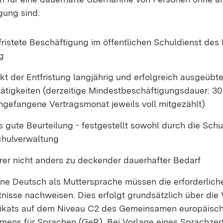
gung sind:
ristete Beschäftigung im öffentlichen Schuldienst de
g
t der Entfristung langjährig und erfolgreich ausgeübt
tätigkeiten (derzeitige Mindestbeschäftigungsdauer: 3
angefangene Vertragsmonat jeweils voll mitgezählt)
s gute Beurteilung - festgestellt sowohl durch die Sch
chulverwaltung
er nicht anders zu deckender dauerhafter Bedarf
ne Deutsch als Muttersprache müssen die erforderlic
nisse nachweisen. Dies erfolgt grundsätzlich über die 
fikats auf dem Niveau C2 des Gemeinsamen europäisc
mens für Sprachen (GeR). Bei Vorlage eines Sprachzert