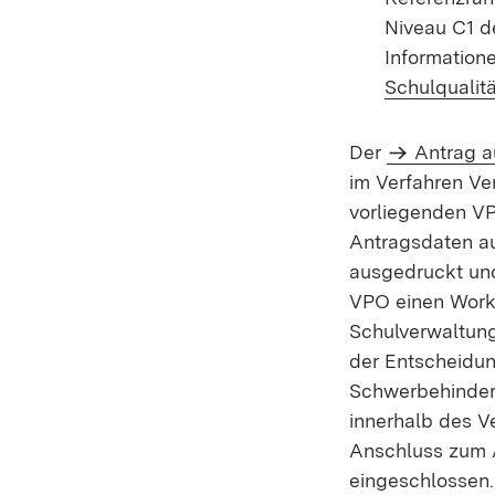
Niveau C1 de
Information
Schulqualit
Der
Antrag a
im Verfahren Ve
vorliegenden V
Antragsdaten au
ausgedruckt und
VPO einen Workf
Schulverwaltung
der Entscheidun
Schwerbehindert
innerhalb des Ve
Anschluss zum A
eingeschlossen.