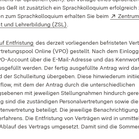
s GeR ist zusätzlich ein Sprachkolloquium erfolgreich 
Extern:
en zum Sprachkolloquium erhalten Sie beim
Zentrum
(Öffnet in neuem Fenster)
ät und Lehrerbildung (ZSL)
.
uf Entfristung
des derzeit vorliegenden befristeten Vert
rtretungspool Online (VPO) gestellt. Nach dem Einlogg
PO-Account über die E-Mail-Adresse und das Kennwort
sgefüllt werden. Der fertig ausgefüllte Antrag wird d
 der Schulleitung übergeben. Diese hinwiederum initiie
low, mit dem der Antrag durch die unterschiedlichen
sebenen mit jeweiligen Stellungnahmen hindurch gerei
g sind die zuständigen Personalvertretungen sowie die
envertretung beteiligt. Die jeweilige Benachrichtigung 
rfahrens. Die Entfristung von Verträgen wird in unmitt
blauf des Vertrags umgesetzt. Damit sind die Sommerf