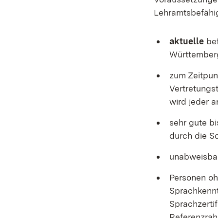
Lehramtsbefähi
aktuelle
bef
Württember
zum Zeitpunk
Vertretungs
wird jeder 
sehr gute bi
durch die S
unabweisbar
Personen oh
Sprachkennt
Sprachzerti
Referenzrah