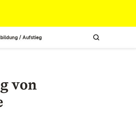
tbildung / Aufstieg
ng von
e