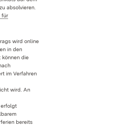
zu absolvieren.
 für
rags wird online
en in den
 können die
anach
rt im Verfahren
cht wird. An
erfolgt
elbarem
erien bereits