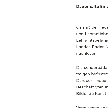
Dauerhafte Ein
Gemäß der neuen
und Lehramtsbew
Lehramtsbefähig
Landes Baden-W
nachlesen.
Die sonderpäda
tätigen befrist
Darüber hinaus
Beschäftigten i
Bildende Kunst 
Voraussetzunge