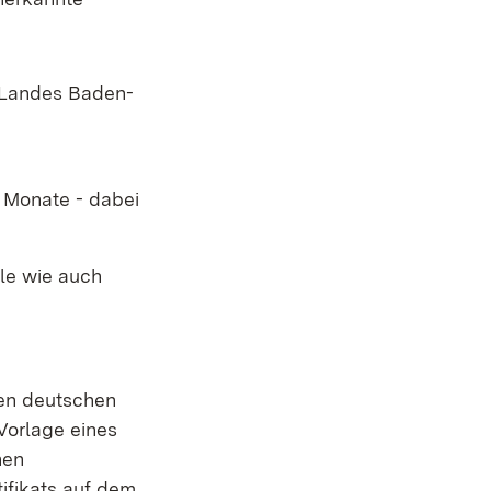
s Landes Baden-
e
0 Monate - dabei
ule wie auch
hen deutschen
Vorlage eines
hen
ifikats auf dem