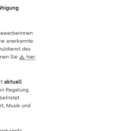
ähigung
bewerberinnen
hne anerkannte
huldienst des
Download:
(Öffnet in neuem Fenster)
nnen Sie
hier
rt
aktuell
uen Regelung.
befristet
rt, Musik und
nerkannte