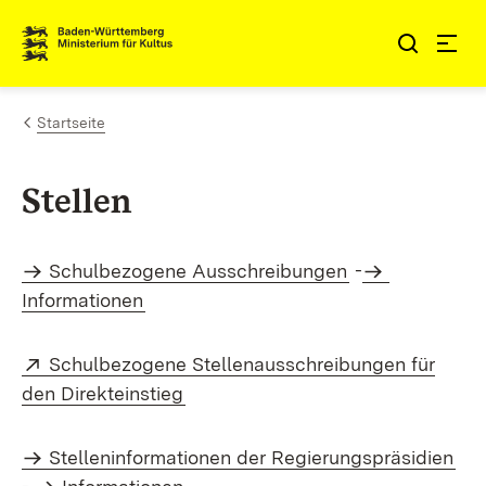
Zum Inhalt springen
Link zur Startseite
Startseite
Stellen
Schulbezogene Ausschreibungen
-
Informationen
Extern:
Schulbezogene Stellenausschreibungen für
(Öffnet in neuem Fenster)
den Direkteinstieg
Stelleninformationen der Regierungspräsidien