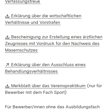
(Öffnet in neuem Fenster)
Verfassungstreue
Download:
Erklärung über die wirtschaftlichen
(Öffnet in neuem Fenster
Verhältnisse und Vorstrafen
Download:
Bescheinigung zur Erstellung eines ärztlichen
Zeugnisses mit Vordruck für den Nachweis des
(Öffnet in neuem Fenster)
Masernschutzes
Extern:
Erklärung über den Ausschluss eines
(Öffnet in neuem Fenster)
Behandlungsverhältnisses
Download:
(Öffnet in 
Merkblatt über das Vereinspraktikum
(nur für
Bewerber mit dem Fach Sport)
Für Bewerber/innen ohne das Ausbildungsfach