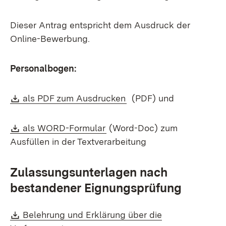
Dieser Antrag entspricht dem Ausdruck der
Online-Bewerbung.
Personalbogen:
Download:
(Öffnet in neuem Fenste
als PDF zum Ausdrucken
(PDF) und
Download:
(Öffnet in neuem Fenster)
als WORD-Formular
(Word-Doc) zum
Ausfüllen in der Textverarbeitung
Zulassungsunterlagen nach
bestandener Eignungsprüfung
Download:
Belehrung und Erklärung über die