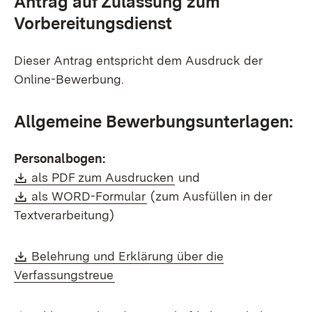
Antrag auf Zulassung zum
Vorbereitungsdienst
Dieser Antrag entspricht dem Ausdruck der
Online-Bewerbung.
Allgemeine Bewerbungsunterlagen:
Personalbogen:
Download:
(Öffnet in neuem Fenste
als PDF zum Ausdrucken
und
Download:
(Öffnet in neuem Fenster)
als WORD-Formular
(zum Ausfüllen in der
Textverarbeitung)
Download:
Belehrung und Erklärung über die
(Öffnet in neuem Fenster)
Verfassungstreue