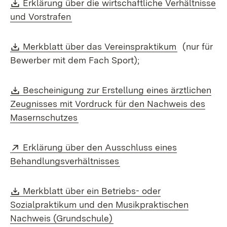
Download:
Erklärung über die wirtschaftliche Verhältnisse
(Öffnet in neuem Fenster)
und Vorstrafen
Download:
(Öffnet in 
Merkblatt über das Vereinspraktikum
(nur für
Bewerber mit dem Fach Sport);
Download:
Bescheinigung zur Erstellung eines ärztlichen
Zeugnisses mit Vordruck für den Nachweis des
(Öffnet in neuem Fenster)
Masernschutzes
Extern:
Erklärung über den Ausschluss eines
(Öffnet in neuem Fenster)
Behandlungsverhältnisses
Download:
Merkblatt über ein Betriebs- oder
Sozialpraktikum und den Musikpraktischen
(Öffnet in neuem Fenster)
Nachweis (Grundschule)