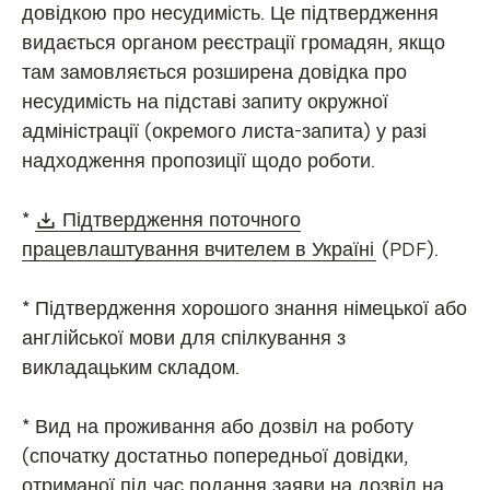
довідкою про несудимість. Це підтвердження
видається органом реєстрації громадян, якщо
там замовляється розширена довідка про
несудимість на підставі запиту окружної
адміністрації (окремого листа-запита) у разі
надходження пропозиції щодо роботи.
Download:
*
Підтвердження поточного
(Öffnet in n
працевлаштування вчителем в Україні
(PDF).
* Підтвердження хорошого знання німецької або
англійської мови для спілкування з
викладацьким складом.
* Вид на проживання або дозвіл на роботу
(спочатку достатньо попередньої довідки,
отриманої під час подання заяви на дозвіл на