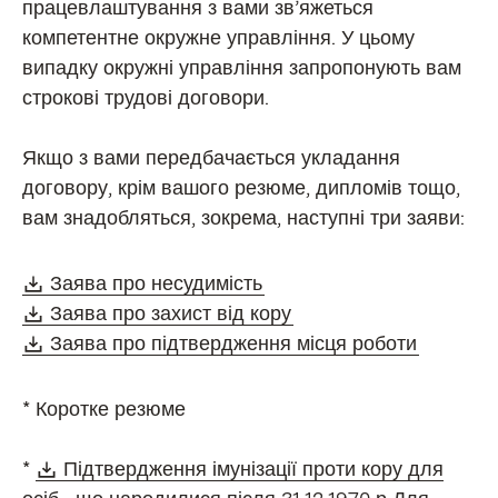
працевлаштування з вами зв’яжеться
компетентне окружне управління. У цьому
випадку окружні управління запропонують вам
строкові трудові договори.
Якщо з вами передбачається укладання
договору, крім вашого резюме, дипломів тощо,
вам знадобляться, зокрема, наступні три заяви:
Download:
(Öffnet in neuem Fenster)
Заява про несудимість
Download:
(Öffnet in neuem Fenst
Заява про захист від кору
Download:
(Öffnet 
Заява про підтвердження місця роботи
* Коротке резюме
Download:
*
Підтвердження імунізації проти кору для
(Öffnet in neuem Fenster)