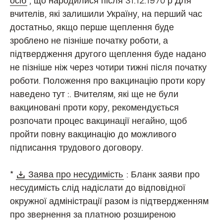
осіб
, що народилися після 31.12.1970 р Для
вчителів, які залишили Україну, на перший час
достатньо, якщо перше щеплення буде
зроблено не пізніше початку роботи, а
підтвердження другого щеплення буде надано
не пізніше ніж через чотири тижні після початку
роботи. Положення про вакцинацію проти кору
наведено тут :. Вчителям, які ще не були
вакциновані проти кору, рекомендується
розпочати процес вакцинації негайно, щоб
пройти повну вакцинацію до можливого
підписання трудового договору.
Download:
(Öffnet in neuem Fenste
*
Заява про несудимість
: Бланк заяви про
несудимість слід надіслати до відповідної
окружної адміністрації разом із підтвердженням
про звернення за платною розширеною