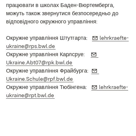
працювати в школах Баден-Вюртемберга,
можуть також звернутися безпосередньо до
відповідного окружного управління:
E-Mail:
Окружне управління Штутгарта:
lehrkraefte-
(Öffnet in neuem Fenster)
ukraine@rps.bwl.de
E-Mail:
Окружне управління Карлсруе:
(Öffnet in neuem Fenster)
Ukraine.Abt07@rpk.bwl.de
E-Mail:
Окружне управління Фрайбурга:
(Öffnet in neuem Fenster
Ukraine.Schule@rpf.bwl.de
E-Mail:
Окружне управління Тюбінгена:
lehrkraefte-
(Öffnet in neuem Fenster)
ukraine@rpt.bwl.de