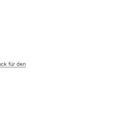
uck für den
fnet in neuem Fenster)
m Fenster)
fnet in neuem Fenster)