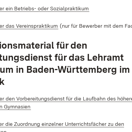
(Öffnet in neuem 
er ein Betriebs- oder Sozialpraktikum
(Öffnet in neuem Fenster)
er das Vereinspraktikum
(nur für Bewerber mit dem Fa
ionsmaterial für den
tungsdienst für das Lehramt
um in Baden-Württemberg im
k
er den Vorbereitungsdienst für die Laufbahn des höher
(Öffnet in neuem Fenster)
an Gymnasien
er die Zuordnung einzelner Unterrichtsfächer zu den
(Öffnet in neuem Fenster)
ten