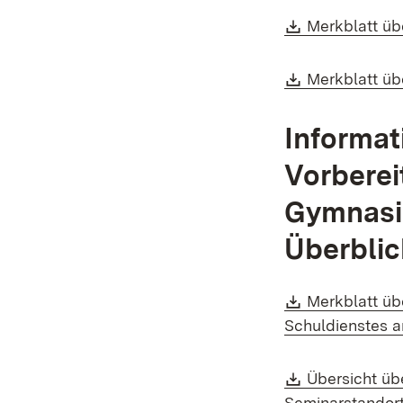
Download:
Merkblatt üb
Download:
Merkblatt üb
Informat
Vorberei
Gymnasi
Überblic
Download:
Merkblatt üb
Schuldienstes 
Download:
Übersicht üb
Seminarstandor