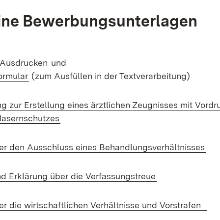
ine Bewerbungsunterlagen
(Öffnet in neuem Fenster)
 Ausdrucken
und
(Öffnet in neuem Fenster)
rmular
(zum Ausfüllen in der Textverarbeitung)
g zur Erstellung eines ärztlichen Zeugnisses mit Vordr
(Öffnet in neuem Fenster)
asernschutzes
(Öf
er den Ausschluss eines Behandlungsverhältnisses
(Öffnet in neue
d Erklärung über die Verfassungstreue
(Öf
er die wirtschaftlichen Verhältnisse und Vorstrafen