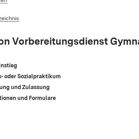
(Öffnet in neuem Fenster)
zeichnis
ion Vorbereitungsdienst Gym
instieg
s- oder Sozialpraktikum
ung und Zulassung
tionen und Formulare