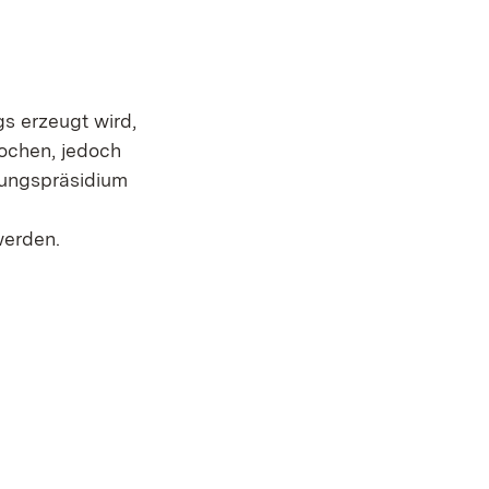
s erzeugt wird,
ochen, jedoch
rungspräsidium
werden.