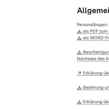
Allgeme
Personalbogen:
Download:
als PDF zum
Download:
als WORD-Fo
Download:
Bescheinigun
Nachweis des M
Extern:
Erklärung üb
Download:
Belehrung un
Download:
Erklärung üb