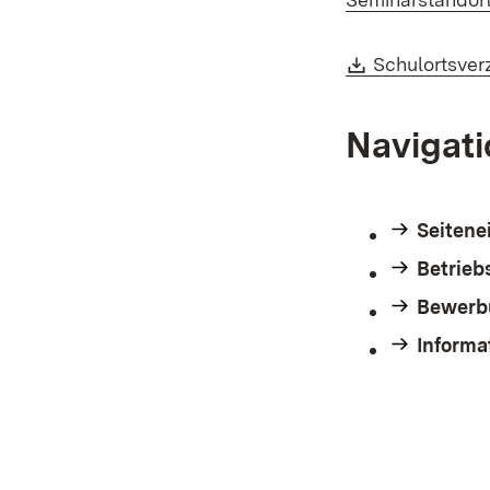
Download:
Schulortsver
Navigat
Seitene
Betrieb
Bewerb
Informa