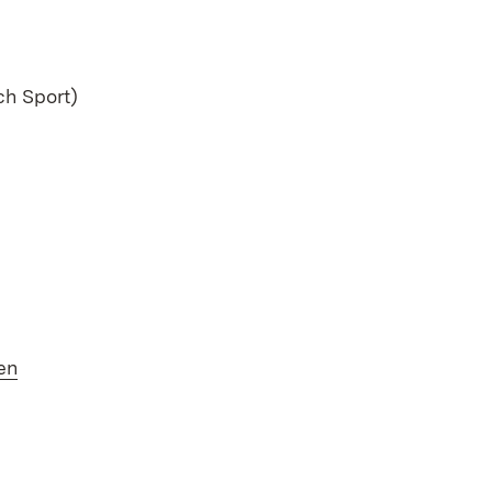
Fenster)
ch Sport)
en