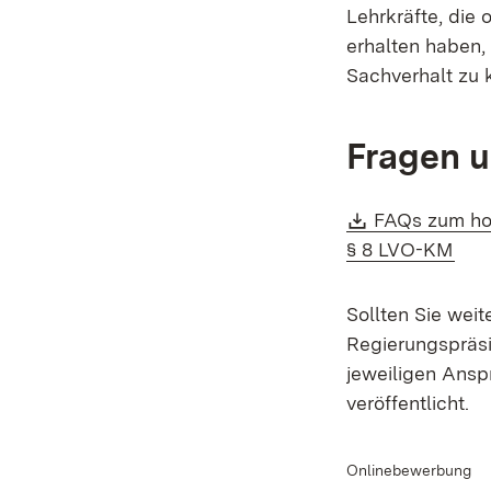
Lehrkräfte, die 
erhalten haben,
Sachverhalt zu k
Fragen 
Download:
FAQs zum ho
(Öff
§ 8 LVO-KM
Sollten Sie wei
Regierungspräsi
jeweiligen Ansp
veröffentlicht.
Onlinebewerbung