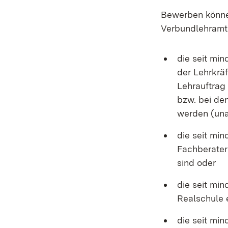
Bewerben können
Verbundlehramt
die seit mi
der Lehrkräf
Lehrauftrag
bzw. bei de
werden (una
die seit mi
Fachberater
sind oder
die seit min
Realschule 
die seit mi