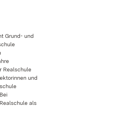
mt Grund- und
schule
n
ahre
er Realschule
ektorinnen und
lschule
Bei
 Realschule als