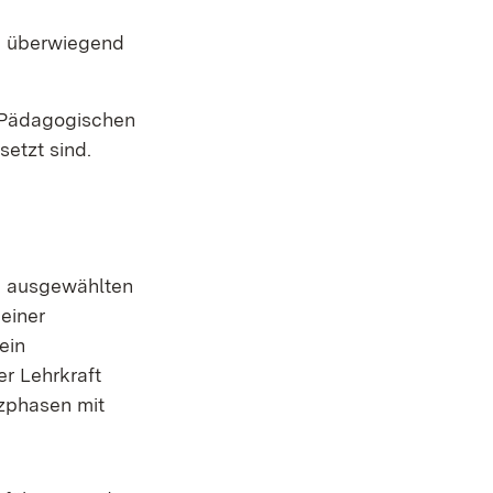
n überwiegend
r Pädagogischen
etzt sind.
n ausgewählten
einer
ein
er Lehrkraft
zphasen mit