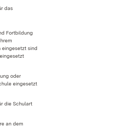
ür das
nd Fortbildung
 ihrem
 eingesetzt sind
eingesetzt
lung oder
chule eingesetzt
r die Schulart
ere an dem