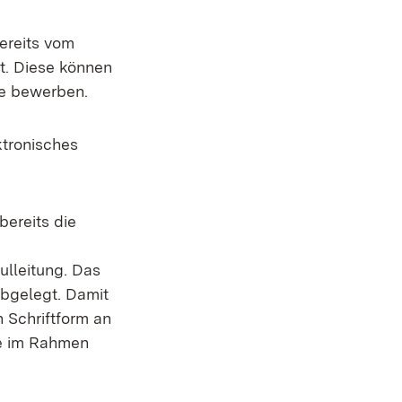
bereits vom
t. Diese können
me bewerben.
uem Fenster)
ktronisches
bereits die
ulleitung. Das
abgelegt. Damit
 Schriftform an
le im Rahmen