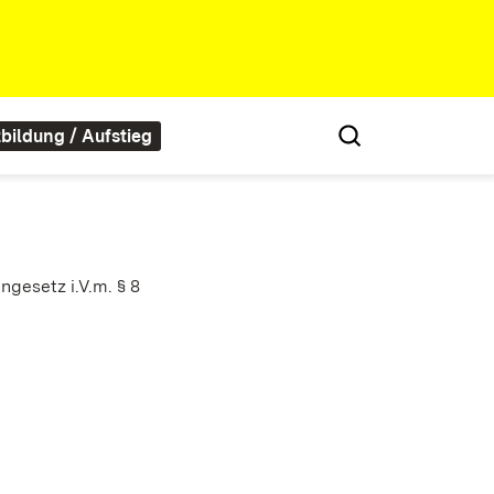
tbildung / Aufstieg
gesetz i.V.m. § 8