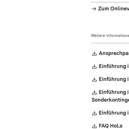
Zum Onlineve
Weitere Information
Download:
Ansprechpar
Download:
Einführung 
Download:
Einführung i
Download:
Einführung 
Sonderkontinge
Download:
Einführung 
Download:
(Ö
FAQ HoLa