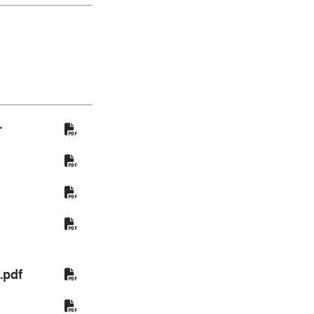
(Öffnet in neuem Fenster)
r
 in neuem Fenster)
ffnet in neuem Fenster)
(Öffnet in neuem Fenster)
.pdf