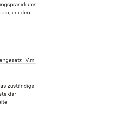
rungspräsidiums
dium, um den
ngesetz i.V.m.
das zuständige
ste der
ite