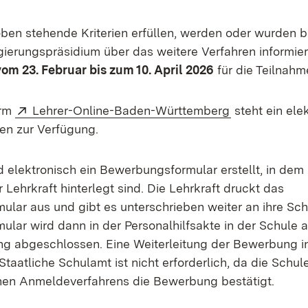
 oben stehende Kriterien erfüllen, werden oder wurden 
ierungspräsidium über das weitere Verfahren informier
vom 23. Februar bis zum 10. April 2026
für die Teilnah
Extern:
(Öffnet in ne
orm
Lehrer-Online-Baden-Württemberg
steht ein ele
en zur Verfügung.
d elektronisch ein Bewerbungsformular erstellt, in dem 
Lehrkraft hinterlegt sind. Die Lehrkraft druckt das
lar aus und gibt es unterschrieben weiter an ihre Sch
lar wird dann in der Personalhilfsakte in der Schule 
ng abgeschlossen. Eine Weiterleitung der Bewerbung in
Staatliche Schulamt ist nicht erforderlich, da die Schu
hen Anmeldeverfahrens die Bewerbung bestätigt.