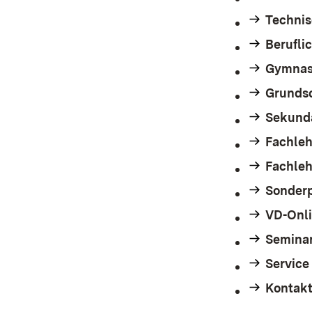
Technis
Berufli
Gymnas
Grunds
Sekunda
Fachleh
Fachleh
Sonder
VD-Onl
Seminar
Service
Kontak