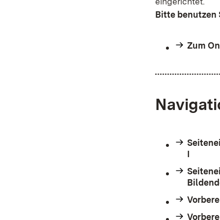
eingerichtet.
Bitte benutzen 
Zum On
Navigati
Seitene
I
Seitene
Bildend
Vorbere
Vorbere