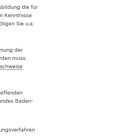
bildung die für
n Kenntnisse
tigen Sie u.a.
hmung der
rden muss.
(Öffnet in neuem Fenster)
achweise
reffenden
Landes Baden-
bungsverfahren