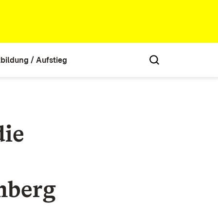
tbildung / Aufstieg
die
mberg