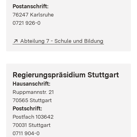
Postanschrift:
76247 Karlsruhe
0721 926-0
Extern:
(Öffnet in ne
Abteilung 7 - Schule und Bildung
Regierungspräsidium Stuttgart
Hausanschrift:
Ruppmannstr. 21
70565 Stuttgart
Postschrift:
Postfach 103642
70031 Stuttgart
0711 904-0