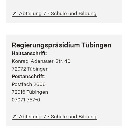
Extern:
(Öffnet in ne
Abteilung 7 - Schule und Bildung
Regierungspräsidium Tübingen
Hausanschrift:
Konrad-Adenauer-Str. 40
72072 Tübingen
Postanschrift:
Postfach 2666
72016 Tübingen
07071 757-0
Extern:
(Öffnet in ne
Abteilung 7 - Schule und Bildung