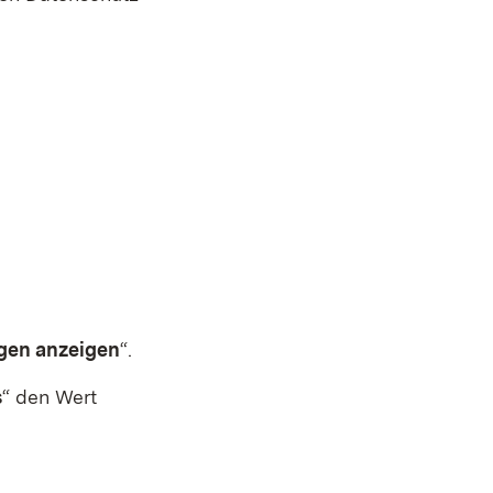
ngen anzeigen
“.
s
“ den Wert