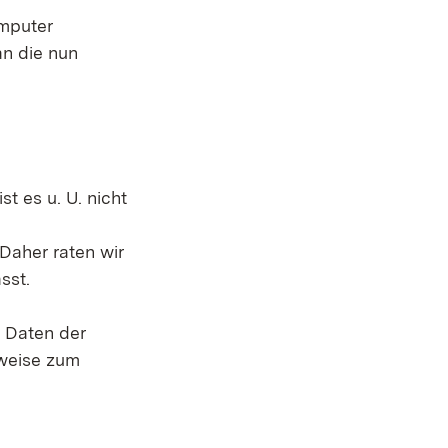
omputer
n die nun
t es u. U. nicht
Daher raten wir
sst.
 Daten der
nweise zum