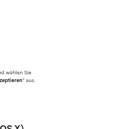
d wählen Sie
zeptieren
" aus.
 OS X)