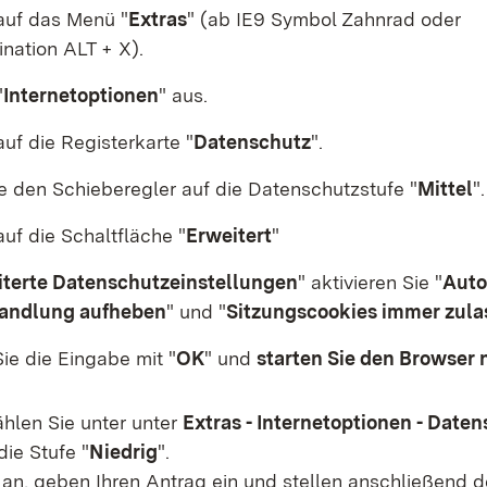
 auf das Menü "
Extras
" (ab IE9 Symbol Zahnrad oder
nation ALT + X)
.
"
Internetoptionen
"
aus.
auf die Registerkarte "
Datenschutz
"
.
 den Schieberegler auf die Datenschutzstufe "
Mittel
"
.
auf die Schaltfläche "
Erweitert
"
iterte Datenschutzeinstellungen
" aktivieren Sie "
Auto
andlung aufheben
" und "
Sitzungscookies immer zula
ie die Eingabe mit "
OK
" und
starten Sie den Browser 
hlen Sie unter unter
Extras - Internetoptionen - Date
ie Stufe "
Niedrig
".
 an, geben Ihren Antrag ein und stellen anschließend 