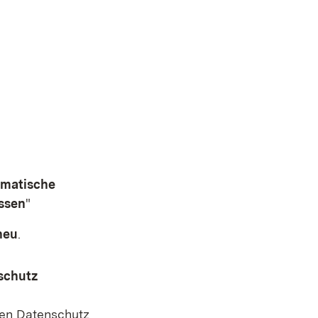
matische
ssen
"
neu
.
nschutz
den Datenschutz