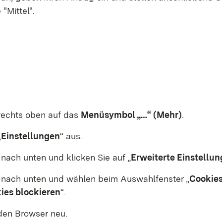
 "Mittel".
 rechts oben auf das
Menüsymbol „…“ (Mehr)
.
„
Einstellungen
“ aus.
 nach unten und klicken Sie auf „
Erweiterte Einstellu
e nach unten und wählen beim Auswahlfenster „
Cookie
ies blockieren
“.
 den Browser neu.