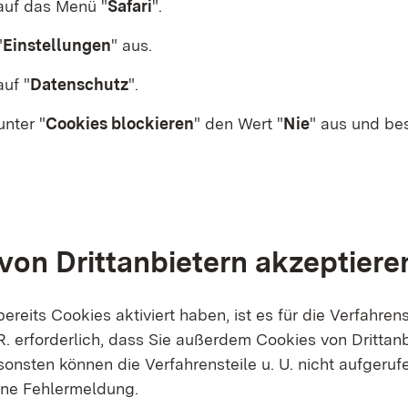
 auf das Menü "
Safari
"
.
"
Einstellungen
"
aus.
auf "
Datenschutz
"
.
nter "
Cookies blockieren
"
den Wert "
Nie
"
aus und bes
von Drittanbietern akzeptiere
reits Cookies aktiviert haben, ist es für die Verfahren
.R. erforderlich, dass Sie außerdem Cookies von Drittan
onsten können die Verfahrensteile u. U. nicht aufgeruf
ine Fehlermeldung.