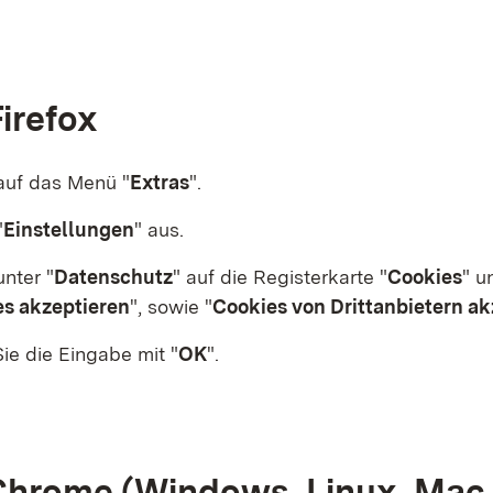
Firefox
 auf das Menü "
Extras
".
"
Einstellungen
"
aus.
unter "
Datenschutz
"
auf die Registerkarte "
Cookies
"
un
s akzeptieren
", sowie
"
Cookies von Drittanbietern ak
ie die Eingabe mit "
OK
"
.
Chrome (Windows, Linux, Mac