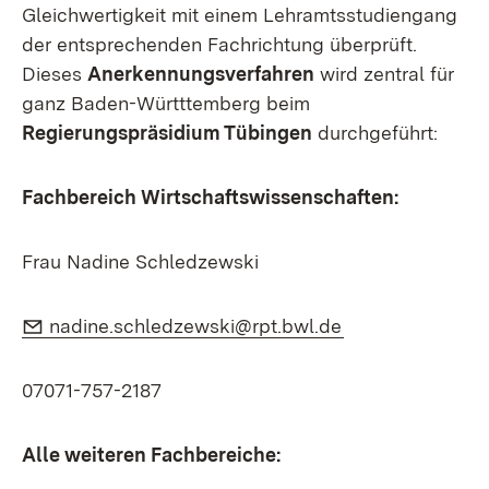
Gleichwertigkeit mit einem Lehramtsstudiengang
der entsprechenden Fachrichtung überprüft.
Dieses
Anerkennungsverfahren
wird zentral für
ganz Baden-Württtemberg beim
Regierungspräsidium Tübingen
durchgeführt:
Fachbereich Wirtschaftswissenschaften:
Frau Nadine Schledzewski
E-Mail:
(Öffnet in neuem
nadine.schledzewski@rpt.bwl.de
07071-757-2187
Alle weiteren Fachbereiche: