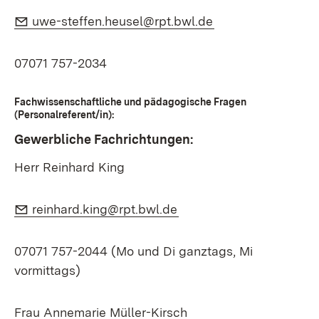
E-Mail:
(Öffnet in neuem 
uwe-steffen.heusel@rpt.bwl.de
07071 757-2034
Fachwissenschaftliche und pädagogische Fragen
(Personalreferent/in):
Gewerbliche Fachrichtungen:
Herr Reinhard King
E-Mail:
(Öffnet in neuem Fenste
reinhard.king@rpt.bwl.de
07071 757-2044 (Mo und Di ganztags, Mi
vormittags)
Frau Annemarie Müller-Kirsch