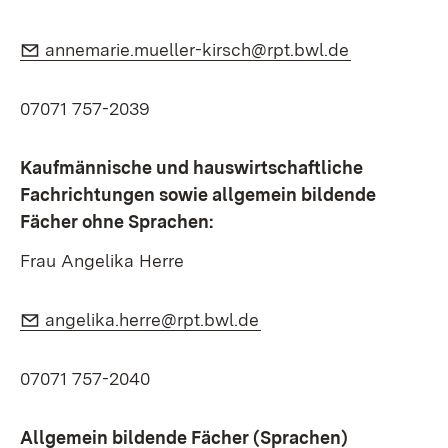
E-Mail:
(Öffnet in 
annemarie.mueller-kirsch@rpt.bwl.de
07071 757-2039
Kaufmännische und hauswirtschaftliche
Fachrichtungen sowie allgemein bildende
Fächer ohne Sprachen:
Frau Angelika Herre
E-Mail:
(Öffnet in neuem Fenst
angelika.herre@rpt.bwl.de
07071 757-2040
Allgemein bildende Fächer (Sprachen)