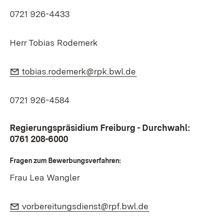
0721 926-4433
Herr Tobias Rodemerk
E-Mail:
(Öffnet in neuem Fen
tobias.rodemerk@rpk.bwl.de
0721 926-4584
Regierungspräsidium Freiburg - Durchwahl:
0761 208-6000
Fragen zum Bewerbungsverfahren:
Frau Lea Wangler
E-Mail:
(Öffnet in neuem 
vorbereitungsdienst@rpf.bwl.de