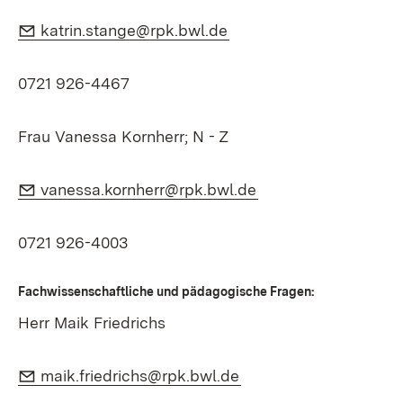
E-Mail:
(Öffnet in neuem Fenste
katrin.stange@rpk.bwl.de
0721 926-4467
Frau Vanessa Kornherr; N - Z
E-Mail:
(Öffnet in neuem Fe
vanessa.kornherr@rpk.bwl.de
0721 926-4003
Fachwissenschaftliche und pädagogische Fragen:
Herr Maik Friedrichs
E-Mail:
(Öffnet in neuem Fens
maik.friedrichs@rpk.bwl.de