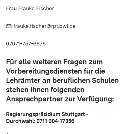
Frau Frauke Fischer
E-Mail:
(Öffnet in neuem Fenste
frauke.fischer@rpt.bwl.de
07071-757-6576
Für alle weiteren Fragen zum
Vorbereitungsdiensten für die
Lehrämter an beruflichen Schulen
stehen Ihnen folgenden
Ansprechpartner zur Verfügung:
Regierungspräsidium Stuttgart -
Durchwahl:
0711 904-17356