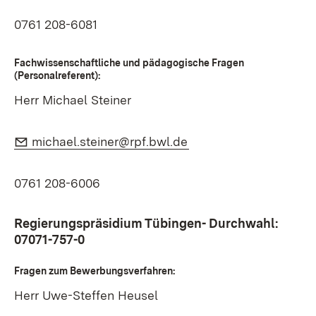
0761 208-6081
Fachwissenschaftliche und pädagogische Fragen
(Personalreferent):
Herr Michael Steiner
E-Mail:
(Öffnet in neuem Fens
michael.steiner@rpf.bwl.de
0761 208-6006
Regierungspräsidium Tübingen- Durchwahl:
07071-757-0
Fragen zum Bewerbungsverfahren:
Herr Uwe-Steffen Heusel