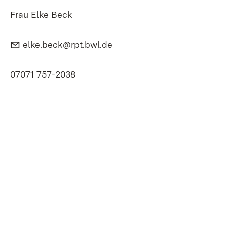
Frau Elke Beck
E-Mail:
(Öffnet in neuem Fenster)
elke.beck@rpt.bwl.de
07071 757-2038