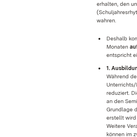
erhalten, den u
(Schuljahresrhy
wahren.
Deshalb kom
Monaten
au
entspricht e
1. Ausbildu
Während des
Unterrichts/
reduziert. D
an den Semi
Grundlage d
erstellt wir
Weitere Ver
können im z