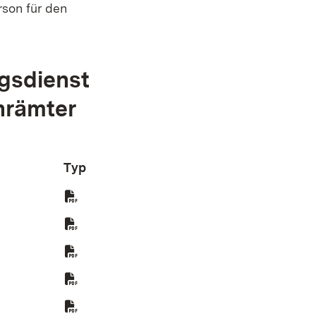
rson für den
gsdienst
ehrämter
Typ
(Öffnet in neuem Fenster)
et in neuem Fenster)
 in neuem Fenster)
fnet in neuem Fenster)
Öffnet in neuem Fenster)