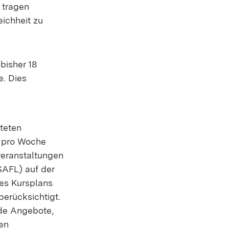
 tragen
ichheit zu
bisher 18
e. Dies
teten
n pro Woche
veranstaltungen
SAFL) auf der
des Kursplans
berücksichtigt.
nde Angebote,
en