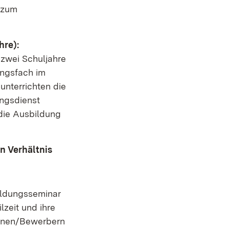
 zum
hre):
 zwei Schuljahre
ungsfach im
unterrichten die
ungsdienst
 die Ausbildung
n Verhältnis
ildungsseminar
lzeit und ihre
innen/Bewerbern