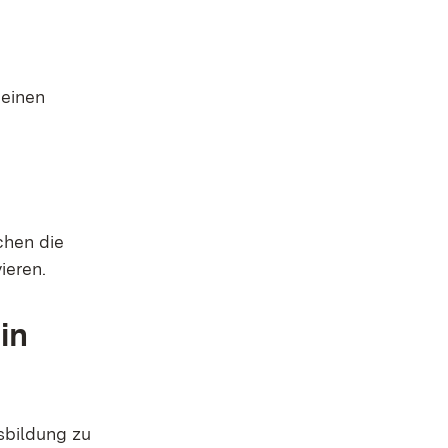
 einen
chen die
ieren.
in
usbildung zu