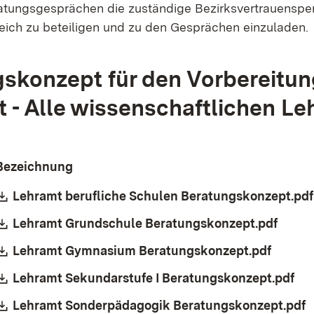
eratungsgesprächen die zuständige Bezirksvertrauenspe
eich zu beteiligen und zu den Gesprächen einzuladen.
skonzept für den Vorbereitun
it - Alle wissenschaftlichen L
Bezeichnung
Download:
Lehramt berufliche Schulen Beratungskonzept.pdf
Download:
Lehramt Grundschule Beratungskonzept.pdf
(Öffn
Download:
Lehramt Gymnasium Beratungskonzept.pdf
(Öffnet
Download:
Lehramt Sekundarstufe I Beratungskonzept.pdf
(Öf
Download:
Lehramt Sonderpädagogik Beratungskonzept.pdf
(