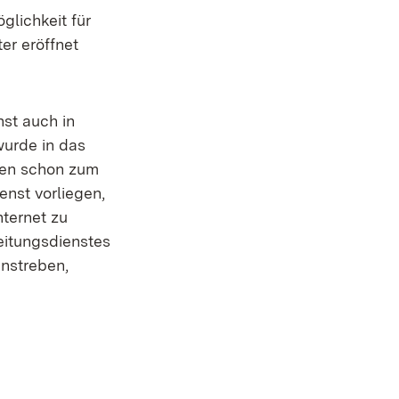
glichkeit für
er eröffnet
st auch in
 wurde in das
gen schon zum
nst vorliegen,
nternet zu
eitungsdienstes
nstreben,