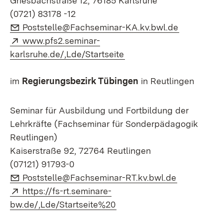
Griesbachstraße 12, 76185 Karlsruhe
(0721) 83178 -12
E-Mail:
(Öffnet in
Poststelle@Fachseminar-KA.kv.bwl.de
Extern:
www.pfs2.seminar-
(Öffnet in neuem Fenste
karlsruhe.de/,Lde/Startseite
im
Regierungsbezirk Tübingen
in Reutlingen
Seminar für Ausbildung und Fortbildung der
Lehrkräfte (Fachseminar für Sonderpädagogik
Reutlingen)
Kaiserstraße 92, 72764 Reutlingen
(07121) 91793-0
E-Mail:
(Öffnet in 
Poststelle@Fachseminar-RT.kv.bwl.de
Extern:
https://fs-rt.seminare-
(Öffnet in neuem Fenster)
bw.de/,Lde/Startseite%20