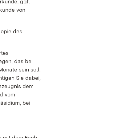
rkunde, ggf.
rkunde von
Kopie des
rtes
egen, das bei
onate sein soll.
tigen Sie dabei,
gszeugnis dem
rd vom
äsidium, bei
r mit dem Fach