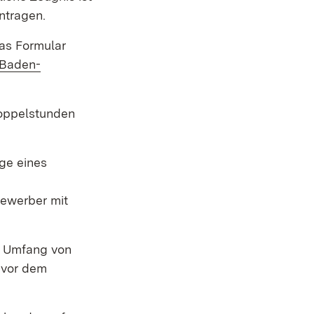
ntragen.
as Formular
 Baden-
oppelstunden
ge eines
ewerber mit
im Umfang von
e vor dem