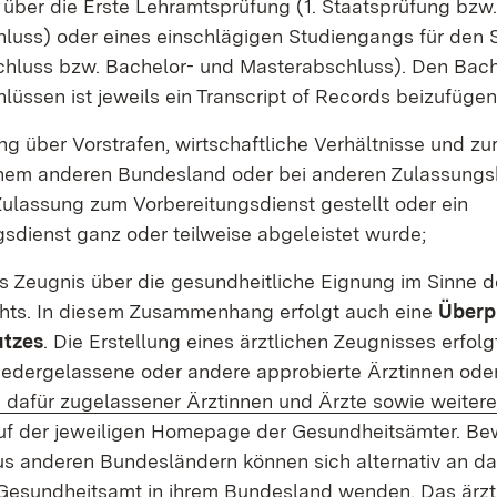
 über die Erste Lehramtsprüfung (1. Staatsprüfung bzw
luss) oder eines einschlägigen Studiengangs für den S
hluss bzw. Bachelor- und Masterabschluss). Den Bach
üssen ist jeweils ein Transcript of Records beizufügen
ng über Vorstrafen, wirtschaftliche Verhältnisse und zu
einem anderen Bundesland oder bei anderen Zulassung
Zulassung zum Vorbereitungsdienst gestellt oder ein
gsdienst ganz oder teilweise abgeleistet wurde;
es Zeugnis über die gesundheitliche Eignung im Sinne 
ts. In diesem Zusammenhang erfolgt auch eine
Überp
tzes
. Die Erstellung eines ärztlichen Zeugnisses erfolg
iedergelassene oder andere approbierte Ärztinnen ode
 dafür zugelassener Ärztinnen und Ärzte sowie weitere
auf der jeweiligen Homepage der Gesundheitsämter. B
s anderen Bundesländern können sich alternativ an das
Gesundheitsamt in ihrem Bundesland wenden. Das ärztl