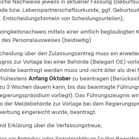
iche Nachweise jeweils in aktueller Fassung (Geburtsu
nde bzw. Lebenspartnerschaftsurkunde, ggf. Geburtsu
f. Entscheidungsformeln von Scheidungsurteilen);
örigkeitsnachweis mittels einer amtlich beglaubigten 
 des Personalausweises (beidseitig)
scheidung über den Zulassungsantrag muss ein erweite
gnis zur Vorlage bei einer Behörde (Belegart OE) vorli
hörde beantragt werden muss und nicht älter als drei M
r frühestens
Anfang Oktober
zu beantragen (Berücksich
 zu 3 Wochen dauern kann, bis das beantragte Führun
Regierungspräsidium vorliegt). Das Führungszeugnis wi
i der Meldebehörde zur Vorlage bei dem Regierungspr
erbung eingereicht wurde, beantragt.
nd Erklärung über die Verfassungstreue;
er ein Betriebs- oder Sozialpraktikum (außer Bewerbe