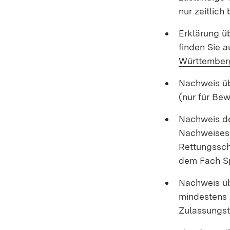
nur zeitlich
Erklärung ü
finden Sie 
Württember
Nachweis ü
(nur für Be
Nachweis de
Nachweises
Rettungssch
dem Fach Sp
Nachweis üb
mindestens 9
Zulassungst