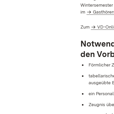
Wintersemester 
im
Gasthörer
Zum
VD-Onli
Notwendi
den Vorb
Förmlicher 
tabellarisc
ausgeübte B
ein Personal
Zeugnis übe