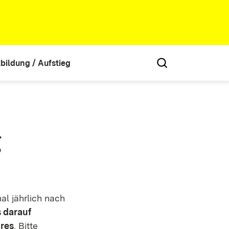
tbildung / Aufstieg
g
al jährlich nach
s darauf
hres
. Bitte