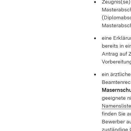
Zeugnis(se)
Masterabsch
(Diplomabsc
Masterabschl
eine Erkläru
bereits in 
Antrag auf 
Vorbereitun
ein ärztlich
Beamtenrech
Masernschu
geeignete n
Namensliste
finden Sie 
Bewerber au
zuständige 