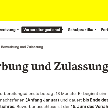
rsetzung
Vorbereitungsdienst
Schulpraktika
For
Bewerbung und Zulassung
bung und Zulassun
orbereitungsdiensts beträgt 18 Monate. Er beginnt einm
hnachtsferien
(Anfang Januar)
und dauert
bis Ende de
ljahres.
Bewerbungsschluss ist der
15. Juni des Vorja