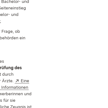
. Bachelor- und
eiteneinstieg
elor- und
;
r Frage, ob
sbehörden ein
des
rüfung des
t durch
Extern:
r Ärzte.
Eine
(Öffnet in neuem Fenster)
 Informationen
ewerberinnen und
 für sie
iche Zeugnis ist