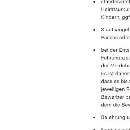
standesamtl
Heiratsurku
Kindern, gg
Staatsangeh
Passes oder
bei der Ent
Führungszeu
der Meldebe
Es ist dahe
dass es bis
jeweiligen 
Bewerber be
dem die Bew
Belehrung u
Nachweis üb