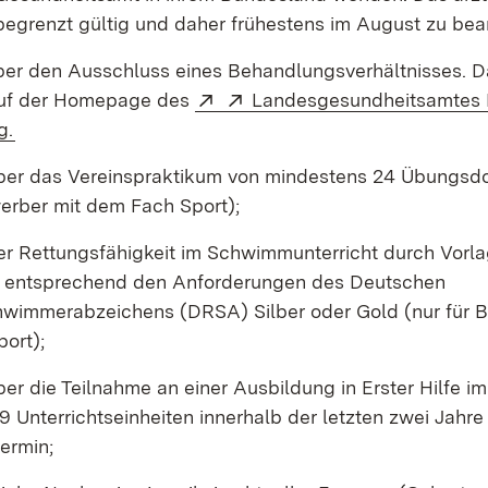
 begrenzt gültig und daher frühestens im August zu bea
ber den Ausschluss eines Behandlungsverhältnisses. D
Extern:
(Öffnet in neuem Fenster)
Extern:
auf der Homepage des
Landesgesundheitsamtes
(Öffnet in neuem Fenster)
g.
ber das Vereinspraktikum von mindestens 24 Übungsd
werber mit dem Fach Sport);
r Rettungsfähigkeit im Schwimmunterricht durch Vorla
 entsprechend den Anforderungen des Deutschen
wimmerabzeichens (DRSA) Silber oder Gold (nur für B
ort);
er die Teilnahme an einer Ausbildung in Erster Hilfe 
 Unterrichtseinheiten innerhalb der letzten zwei Jahr
ermin;