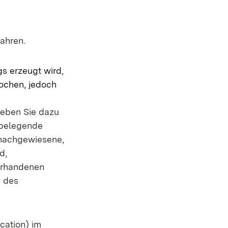
ahren.
s erzeugt wird,
ochen, jedoch
eben Sie dazu
 belegende
 nachgewiesene,
d,
vorhandenen
s des
cation) im