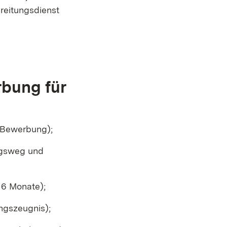
reitungsdienst
rbung für
-Bewerbung);
ngsweg und
t 6 Monate);
ngszeugnis);