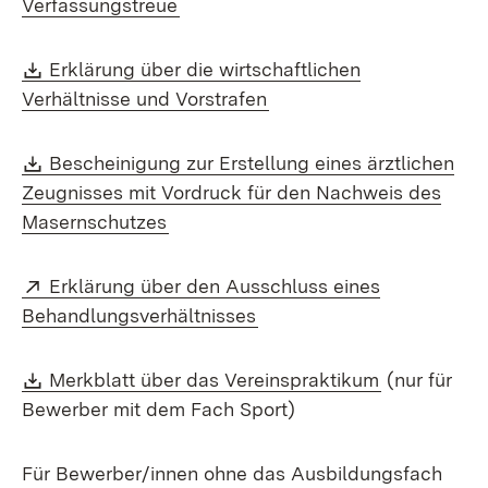
(Öffnet in neuem Fenster)
Verfassungstreue
Download:
Erklärung über die wirtschaftlichen
(Öffnet in neuem Fenster
Verhältnisse und Vorstrafen
Download:
Bescheinigung zur Erstellung eines ärztlichen
Zeugnisses mit Vordruck für den Nachweis des
(Öffnet in neuem Fenster)
Masernschutzes
Extern:
Erklärung über den Ausschluss eines
(Öffnet in neuem Fenster)
Behandlungsverhältnisses
Download:
(Öffnet in 
Merkblatt über das Vereinspraktikum
(nur für
Bewerber mit dem Fach Sport)
Für Bewerber/innen ohne das Ausbildungsfach