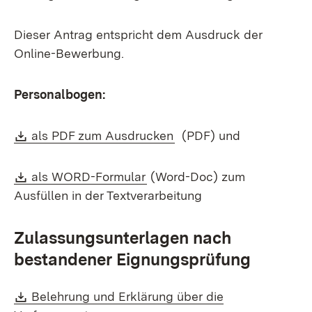
Dieser Antrag entspricht dem Ausdruck der
Online-Bewerbung.
Personalbogen:
Download:
(Öffnet in neuem Fenste
als PDF zum Ausdrucken
(PDF) und
Download:
(Öffnet in neuem Fenster)
als WORD-Formular
(Word-Doc) zum
Ausfüllen in der Textverarbeitung
Zulassungsunterlagen nach
bestandener Eignungsprüfung
Download:
Belehrung und Erklärung über die