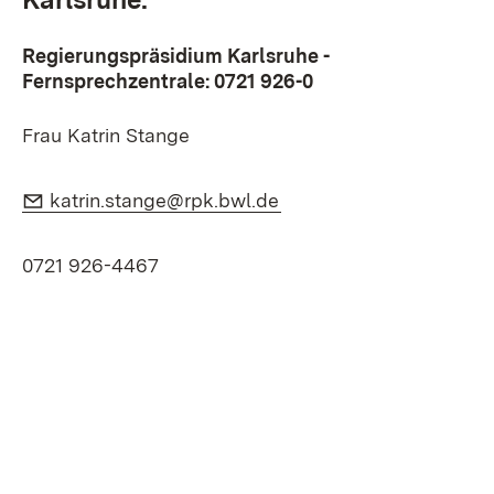
Regierungspräsidium Karlsruhe -
Fernsprechzentrale:
0721 926-0
Frau Katrin Stange
E-Mail:
(Öffnet in neuem Fenste
katrin.stange@rpk.bwl.de
0721 926-4467