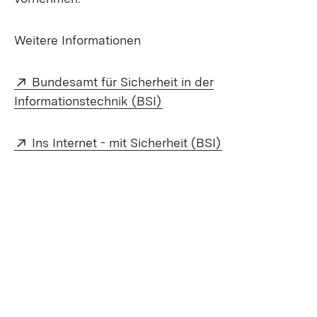
Weitere Informationen
Extern:
Bundesamt für Sicherheit in der
(Öffnet in neuem Fenster)
Informationstechnik (BSI)
Extern:
(Öffnet in neuem
Ins Internet - mit Sicherheit (BSI)