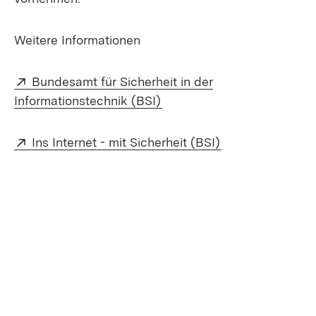
Weitere Informationen
Extern:
Bundesamt für Sicherheit in der
(Öffnet in neuem Fenster)
Informationstechnik (BSI)
Extern:
(Öffnet in neuem
Ins Internet - mit Sicherheit (BSI)