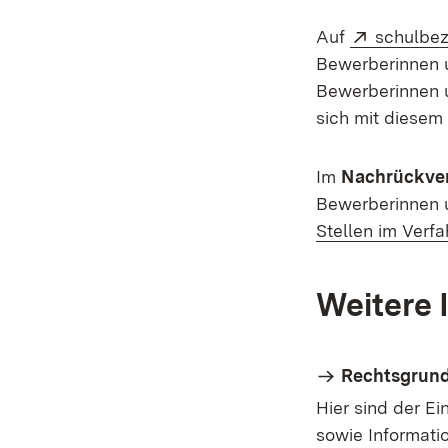
Extern:
Auf
schulbez
Bewerberinnen 
Bewerberinnen u
sich mit diesem 
Im
Nachrückve
Bewerberinnen 
Stellen im Verfa
Weitere 
Rechtsgrun
Hier sind der E
sowie Informati