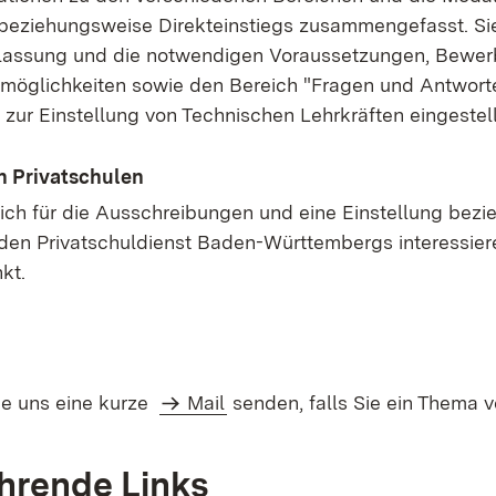
 beziehungsweise Direkteinstiegs zusammengefasst. Si
ulassung und die notwendigen Voraussetzungen, Bewe
öglichkeiten sowie den Bereich "Fragen und Antworte
t zur Einstellung von Technischen Lehrkräften eingestel
n Privatschulen
 sich für die Ausschreibungen und eine Einstellung bez
den Privatschuldienst Baden-Württembergs interessier
kt.
E-Mail:
ie uns eine kurze
Mail
senden, falls Sie ein Thema v
hrende Links