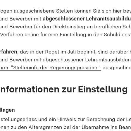
ogen ausgeschriebene Stellen können Sie sich hier b
und Bewerber mit
abgeschlossener Lehramtsausbild
nd Bewerber für den Direkteinstieg an beruflichen Sc
Verfahren online für eine Einstellung in den Schuldien
rfahren
, das in der Regel im Juli beginnt, sind darüber 
und Bewerber mit abgeschlossener Lehramtsausbildu
(Öffnet in n
hren "Stelleninfo der Regierungspräsidien"
ausgeschrie
Informationen zur Einstellung
dlagen
instellungserlass und ein Hinweis zur Berechnung der L
onen zu den Altersgrenzen bei der Übernahme ins Beam