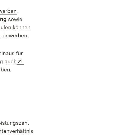
(Öffnet in neuem Fenster)
ewerben
.
ung
sowie
hulen können
st bewerben.
hinaus für
Extern:
ng auch
euem Fenster)
ben.
eistungszahl
tenverhältnis