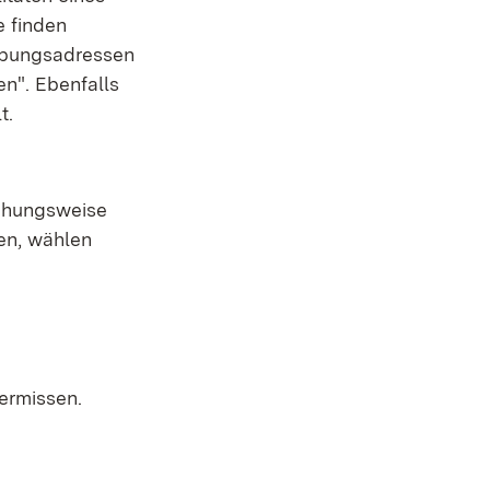
e finden
rbungsadressen
n". Ebenfalls
lt.
iehungsweise
en, wählen
ermissen.