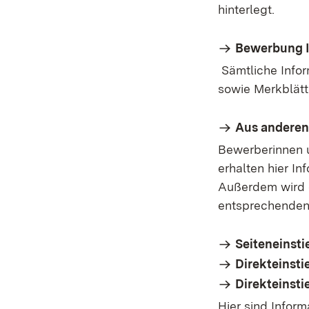
hinterlegt.
Bewerbung I
Sämtliche Infor
sowie Merkblätte
Aus anderen
Bewerberinnen u
erhalten hier I
Außerdem wird d
entsprechenden
Seiteneinsti
Direkteinsti
Direkteinsti
Hier sind Infor