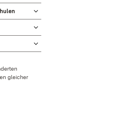
chulen
nderten
en gleicher