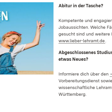
Abitur in der Tasche?
Kompetente und engagiert
Jobaussichten. Welche F
gesucht sind und weitere 
(Öf
www.lieber-lehramt.de
.
Abgeschlossenes Studium
etwas Neues?
Informiere dich über den
Vorbereitungsdienst sowi
wissenschaftliche Lehramt
Württemberg.