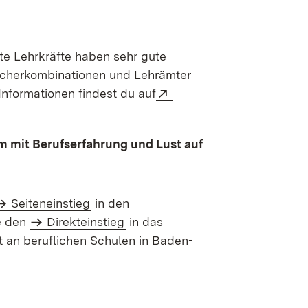
e Lehrkräfte haben sehr gute
ächerkombinationen und Lehrämter
Extern:
Informationen findest du auf
fnet in neuem Fenster)
 mit Berufserfahrung und Lust auf
Seiteneinstieg
in den
e den
Direkteinstieg
in das
 an beruflichen Schulen in Baden-