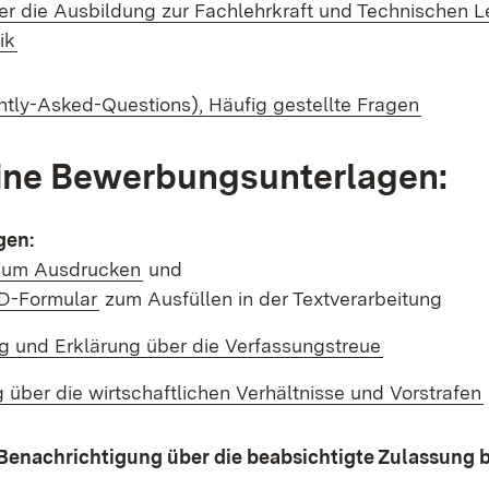
er die Ausbildung zur Fachlehrkraft und Technischen L
(Öffnet in neuem Fenster)
ik
(Öffnet
tly-Asked-Questions), Häufig gestellte Fragen
ine Bewerbungsunterlagen:
gen:
d:
(Öffnet in neuem Fenster)
zum Ausdrucken
und
d:
(Öffnet in neuem Fenster)
D-Formular
zum Ausfüllen in der Textverarbeitung
d:
(Öffnet in 
g und Erklärung über die Verfassungstreue
d:
 über die wirtschaftlichen Verhältnisse und Vorstrafen
 Benachrichtigung über die beabsichtigte Zulassung 