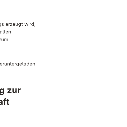
s erzeugt wird,
allen
 zum
heruntergeladen
g zur
aft