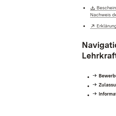
Downloa
Beschein
Nachweis d
Extern:
Erklärun
Navigati
Lehrkra
Bewerb
Zulassu
Informa