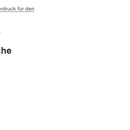
ordruck für den
(Öffnet in neuem Fenster)
s
che