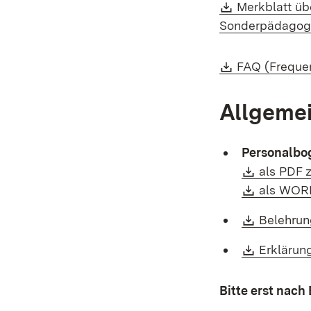
Download:
Merkblatt üb
Sonderpädagog
Download:
FAQ (Frequen
Allgeme
Personalbo
Downloa
als PDF 
Downloa
als WOR
Downloa
Belehrun
Downloa
Erklärung
Bitte erst nach