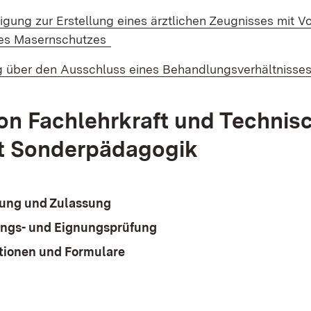
d:
igung zur Erstellung eines ärztlichen Zeugnisses mit V
(Öffnet in neuem Fenster)
es Masernschutzes
g über den Ausschluss eines Behandlungsverhältnisse
on Fachlehrkraft und Technis
ft Sonderpädagogik
ung und Zulassung
ngs- und Eignungsprüfung
tionen und Formulare