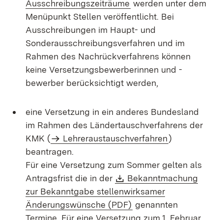
Ausschreibungszeiträume
werden unter dem
Menüpunkt Stellen veröffentlicht. Bei
Ausschreibungen im Haupt- und
Sonderausschreibungsverfahren und im
Rahmen des Nachrückverfahrens können
keine Versetzungsbewerberinnen und -
bewerber berücksichtigt werden,
eine Versetzung in ein anderes Bundesland
im Rahmen des Ländertauschverfahrens der
KMK (
Lehreraustauschverfahren
)
beantragen.
Für eine Versetzung zum Sommer gelten als
Download:
Antragsfrist die in der
Bekanntmachung
zur Bekanntgabe stellenwirksamer
(Öffnet in neuem Fens
Änderungswünsche (PDF)
genannten
Termine. Für eine Versetzung zum 1. Februar