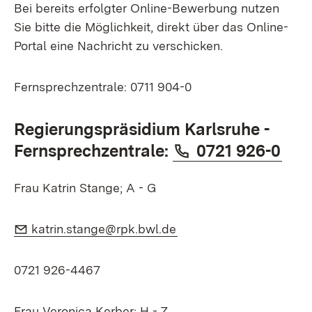
Bei bereits erfolgter Online-Bewerbung nutzen
Sie bitte die Möglichkeit, direkt über das Online-
Portal eine Nachricht zu verschicken.
Fernsprechzentrale:
0711 904-0
Regierungspräsidium Karlsruhe -
Telefon:
(Öff
Fernsprechzentrale:
0721 926-0
Frau Katrin Stange; A - G
E-Mail:
(Öffnet in neuem Fenste
katrin.stange@rpk.bwl.de
0721 926-4467
Frau Veronica Kerber; H - Z