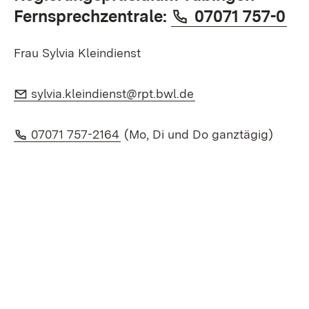
Telefon:
(Öf
Fernsprechzentrale:
07071 757-0
Frau Sylvia Kleindienst
E-Mail:
(Öffnet in neuem Fe
sylvia.kleindienst@rpt.bwl.de
Telefon:
(Öffnet in neuem Fenster)
07071 757-2164
(Mo, Di und Do ganztägig)