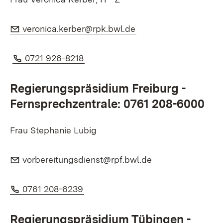
E-Mail:
(Öffnet in neuem Fen
veronica.kerber@rpk.bwl.de
Telefon:
(Öffnet in neuem Fenster)
0721 926-8218
Regierungspräsidium Freiburg -
Fernsprechzentrale:
0761 208-6000
Frau Stephanie Lubig
E-Mail:
(Öffnet in neuem 
vorbereitungsdienst@rpf.bwl.de
Telefon:
(Öffnet in neuem Fenster)
0761 208-6239
Regierungspräsidium Tübingen -