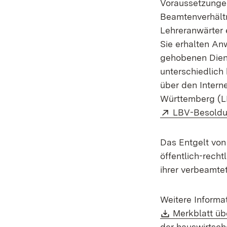
Voraussetzungen
Beamtenverhältn
Lehreranwärter 
Sie erhalten A
gehobenen Diens
unterschiedlich
über den Intern
Württemberg (L
Extern:
LBV-Besoldu
Das Entgelt von
öffentlich-recht
ihrer verbeamte
Weitere Informa
Download:
Merkblatt üb
der hauswirtsch