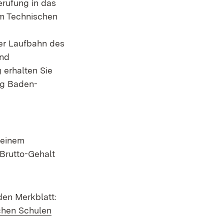
erufung in das
um Technischen
er Laufbahn des
and
 erhalten Sie
ng Baden-
 einem
 Brutto-Gehalt
den Merkblatt:
ichen Schulen