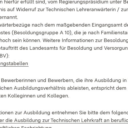
 hierfür erfüllt sind, vom Regierungspräsidium unter B
is auf Widerruf zur Technischen Lehreranwärterin / z
ernannt.
nwärterbezüge nach dem maßgebenden Eingangsamt d
tes (Besoldungsgruppe A 10), die je nach Familienst
 hoch sein können. Weitere Informationen zur Besoldung
etauftritt des Landesamts für Besoldung und Versorgu
BV):
(Öffnet in neuem Fenster)
ngstabellen
 Bewerberinnen und Bewerbern, die ihre Ausbildung in
lichen Ausbildungsverhältnis ableisten, entspricht dem
ten Kolleginnen und Kollegen.
tionen zur Ausbildung entnehmen Sie bitte dem folgen
er die Ausbildung zur Technischen Lehrkraft an berufl
(Öffnet in neuem Fenster)
aftlichen Fachrichtung.