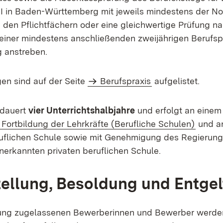
II in Baden-Württemberg mit jeweils mindestens der No
n den Pflichtfächern oder eine gleichwertige Prüfung 
einer mindestens anschließenden zweijährigen Berufsp
 anstreben.
en sind auf der Seite
Berufspraxis
aufgelistet.
 dauert
vier Unterrichtshalbjahre
und erfolgt an eine
(Öffne
Fortbildung der Lehrkräfte (Berufliche Schulen)
und an
ruflichen Schule sowie mit Genehmigung des Regierun
anerkannten privaten beruflichen Schule.
ellung, Besoldung und Entgel
dung zugelassenen Bewerberinnen und Bewerber werden