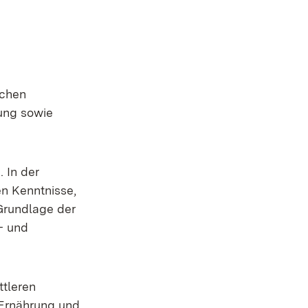
schen
tung sowie
. In der
n Kenntnisse,
Grundlage der
- und
ttleren
 Ernährung und