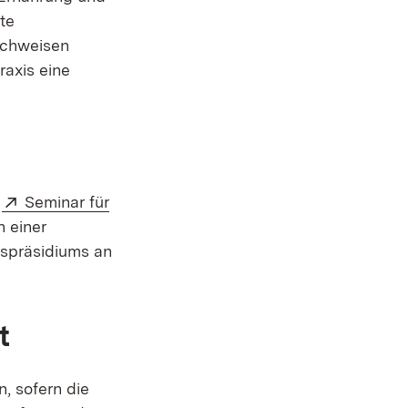
te
nachweisen
raxis eine
Extern:
m
Seminar für
t in neuem Fenster)
 einer
gspräsidiums an
t
, sofern die