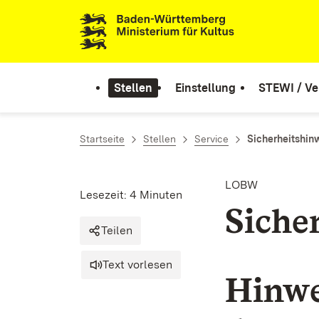
Zum Inhalt springen
Link zur Startseite
Stellen
Einstellung
STEWI / Ve
Startseite
Stellen
Service
Sicherheitshin
LOBW
Lesezeit: 4 Minuten
Siche
Teilen
Text vorlesen
Hinwe