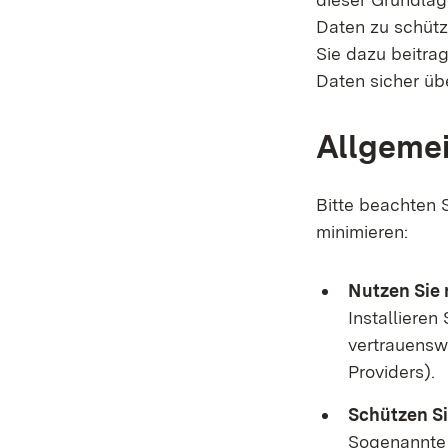
Daten zu schütz
Sie dazu beitra
Daten sicher üb
Allgemei
Bitte beachten S
minimieren:
Nutzen Sie 
Installiere
vertrauenswü
Providers).
Schützen Si
Sogenannte 