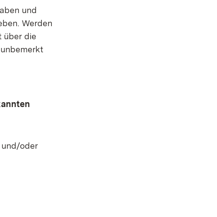
ngaben und
geben. Werden
 über die
g unbemerkt
kannten
m und/oder