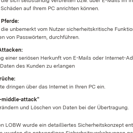
ie sich selbständig verbreiten bzw. über E-Mails im In
Schäden auf Ihrem PC anrichten können.
 Pferde:
die unbemerkt vom Nutzer sicherheitskritische Funktion
n von Passwörtern, durchführen.
Attacken:
g einer seriösen Herkunft von E-Mails oder Internet-A
 Daten des Kunden zu erlangen
rüche:
e dringen über das Internet in Ihren PC ein.
-middle-attack"
erändern und Löschen von Daten bei der Übertragung.
en LOBW wurde ein detailliertes Sicherheitskonzept ent
e wurden die notwendigen Sicherheitsvorkehrungen get