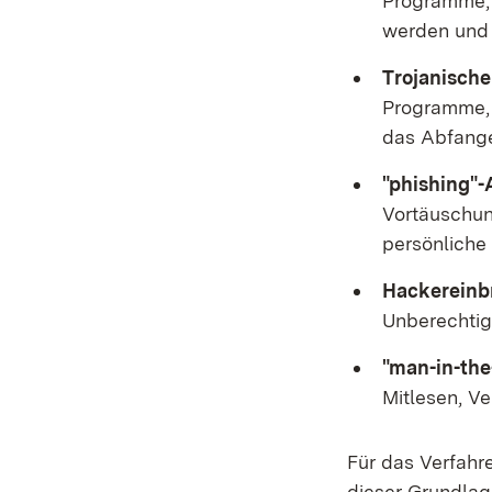
Programme, d
werden und 
Trojanische
Programme, 
das Abfange
"phishing"-
Vortäuschun
persönliche
Hackereinb
Unberechtigt
"man-in-the
Mitlesen, V
Für das Verfahr
dieser Grundlag