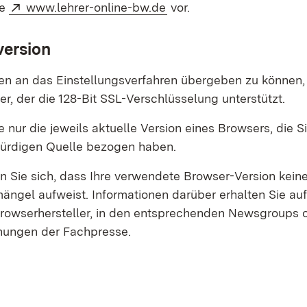
Extern:
(Öffnet in neuem Fenster
se
www.lehrer-online-bw.de
vor.
ersion
en an das Einstellungsverfahren übergeben zu können,
r, der die 128-Bit SSL-Verschlüsselung unterstützt.
 nur die jeweils aktuelle Version eines Browsers, die S
ürdigen Quelle bezogen haben.
n Sie sich, dass Ihre verwendete Browser-Version kein
ängel aufweist. Informationen darüber erhalten Sie auf
Browserhersteller, in den entsprechenden Newsgroups o
chungen der Fachpresse.