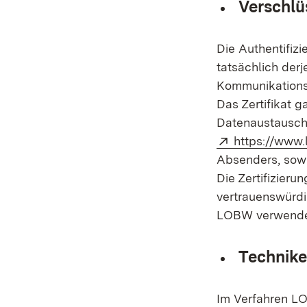
Verschlü
Die Authentifiz
tatsächlich derj
Kommunikationsp
Das Zertifikat 
Datenaustausch
Extern:
https://www.
Absenders, sowi
Die Zertifizieru
vertrauenswürdig
LOBW verwendet 
Technik
Im Verfahren LO