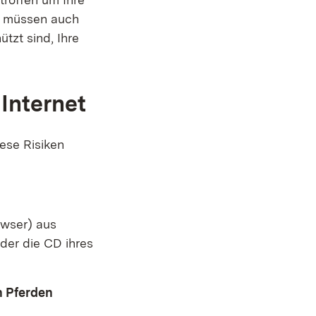
, müssen auch
tzt sind, Ihre
Internet
iese Risiken
owser) aus
der die CD ihres
n Pferden