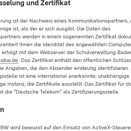
sselung und Zertifikat
ierung ist der Nachweis eines Kommunikationspartners, 
enige ist, als der er sich ausgibt. Die Daten des
artners werden in einem sogenannten Zertifikat dokum
garantiert Ihnen die Idendität des angewählten Compute
 erfolgt mit dem Webserver der Schulverwaltung Bad
(Öffnet in neuem Fenster)
lobw.de
. Das Zertifikat enthält den öffentlichen Schlüs
e Angaben, die den Absender eindeutig identifizieren.
ngsstelle ist eine international anerkannte, unabhängige
e Instanz, die Zertifikate ausstellt. Das Zertifikat für 
die "Deutsche Telekom" als Zertifizierungsstelle.
en
BW wird bewusst auf den Einsatz von ActiveX-Steuere