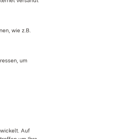
ternet versandt
en, wie z.B.
dressen, um
wickelt. Auf
roffen um Ihre