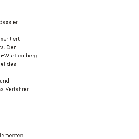
dass er
entiert.
rs. Der
en-Württemberg
sel des
 und
das Verfahren
lementen,