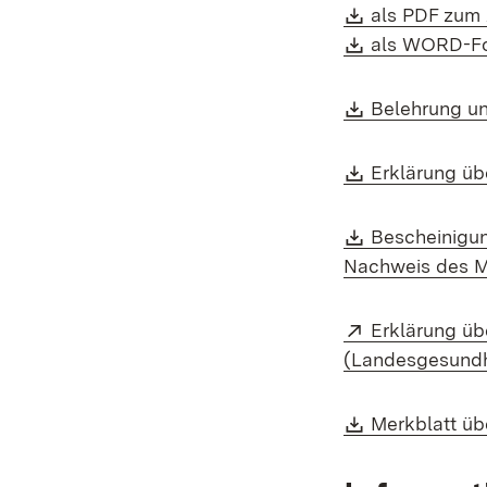
Download:
als PDF zum
Download:
als WORD-Fo
Download:
Belehrung un
Download:
Erklärung übe
Download:
Bescheinigun
Nachweis des M
Extern:
Erklärung üb
(Landesgesundh
Download:
Merkblatt üb