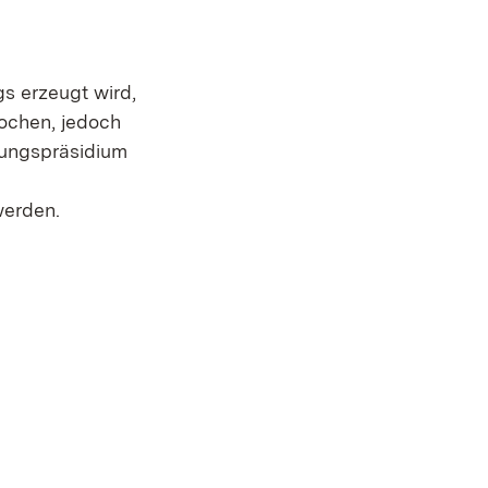
s erzeugt wird,
ochen, jedoch
rungspräsidium
werden.