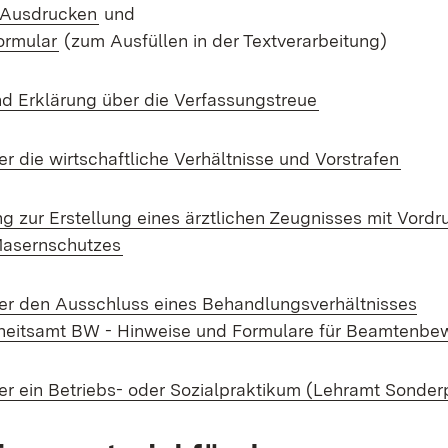
(Öffnet in neuem Fenster)
 Ausdrucken
und
(Öffnet in neuem Fenster)
rmular
(zum Ausfüllen in der Textverarbeitung)
(Öffnet in neue
d Erklärung über die Verfassungstreue
(Öffn
r die wirtschaftliche Verhältnisse und Vorstrafen
g zur Erstellung eines ärztlichen Zeugnisses mit Vordr
(Öffnet in neuem Fenster)
asernschutzes
er den Ausschluss eines Behandlungsverhältnisses
eitsamt BW - Hinweise und Formulare für Beamtenbe
er ein Betriebs- oder Sozialpraktikum (Lehramt Sonde