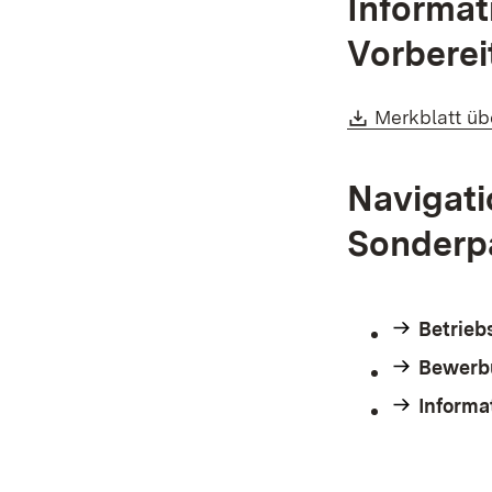
Informat
Vorbere
Download:
Merkblatt üb
Navigati
Sonderp
Betrieb
Bewerb
Informa