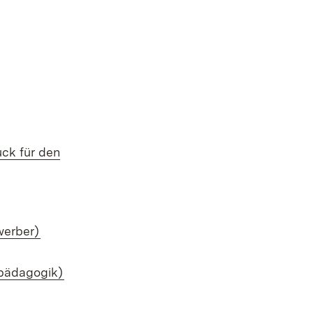
m Fenster)
et in neuem Fenster)
uck für den
(Öffnet in neuem Fenster)
werber)
(Öffnet in neuem Fenster)
rpädagogik)