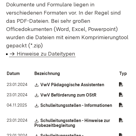
Dokumente und Formulare liegen in
verschiedenen Formaten vor. In der Regel sind
das PDF-Dateien. Bei sehr großen
Officedokumenten (Word, Excel, Powerpoint)
wurden die Dateien mit einem Komprimierungtool
gepackt (*.zip)
Hinweise zu Dateitypen
Datum
Bezeichnung
Typ
23.01.2024
Download:
VwV Pädagogische Assistenten
(Öffnet in neue
23.01.2024
Download:
VwV Beförderung zum OStR
(Öffnet in neuem Fe
04.11.2025
Download:
Schulleitungsstellen - Informationen
(Öffnet in neuem Fenster)
23.01.2024
Download:
Schulleitungsstellen - Hinweise zur
Probezeitbegleitung
(Öffnet in neuem Fenster)
23.01.2024
Download:
Schulleitungsstellen -