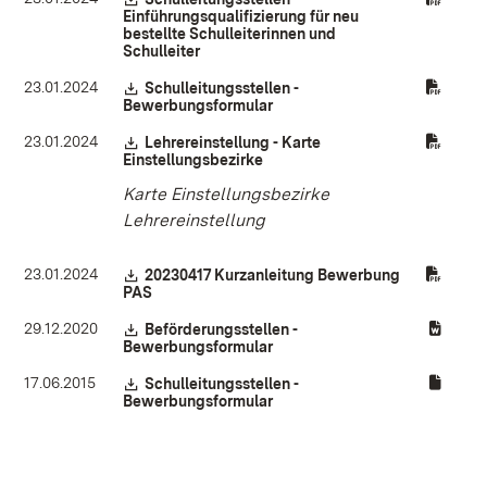
Einführungsqualifizierung für neu
bestellte Schulleiterinnen und
Schulleiter
(Öffnet in neuem Fenster)
23.01.2024
Download:
Schulleitungsstellen -
Bewerbungsformular
(Öffnet in neuem Fenster)
23.01.2024
Download:
Lehrereinstellung - Karte
Einstellungsbezirke
(Öffnet in neuem Fenster)
Karte Einstellungsbezirke
Lehrereinstellung
23.01.2024
Download:
20230417 Kurzanleitung Bewerbung
PAS
(Öffnet in neuem Fenster)
29.12.2020
Download:
Beförderungsstellen -
Bewerbungsformular
(Öffnet in neuem Fenster)
17.06.2015
Download:
Schulleitungsstellen -
Bewerbungsformular
(Öffnet in neuem Fenster)