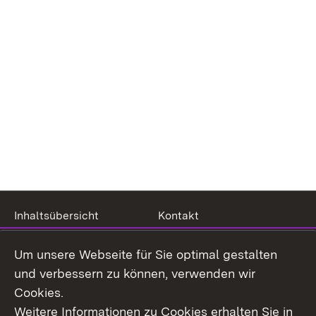
Inhaltsübersicht
Kontakt
Impressum
Datenschutz
Um unsere Webseite für Sie optimal gestalten
Benutzungshinweise
Erklärung zur
und verbessern zu können, verwenden wir
Barrierefreiheit
Cookies.
Weitere Informationen zu Cookies erhalten Sie in